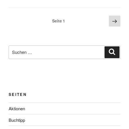
Seitennummerierung
Näch
Seite
1
Seite
der
Beiträge
Suchen
Suche
nach:
SEITEN
Aktionen
Buchtipp