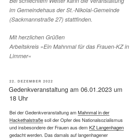
Bei schlechtem Wetter kann die Veranstaltung
im Gemeindehaus der St.-Nikolai-Gemeinde
(Sackmannstraße 27) stattfinden.
Mit herzlichen Grüßen
Arbeitskreis »Ein Mahnmal für das Frauen-KZ in
Limmer«
VERÖFFENTLICHT
22. DEZEMBER 2022
AM
Gedenkveranstaltung am 06.01.2023 um
18 Uhr
Bei der Gedenkveranstaltung am
Mahnmal in der
Hackethalstraße
soll der Opfer des Nationalsozialismus
und insbesondere der Frauen aus dem
KZ Langenhagen
gedacht werden. Das damals auf langenhagener